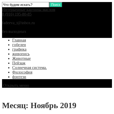
Интерьерные картины маслом
8 (916) 195-80-85
fadeeva_t@inbox.ru
без выходных
Главная
гобелен
графика
живопись
Животные
Пейзаж
Солнечная система.
Философия
фэнтези
Открыть меню
Месяц:
Ноябрь 2019