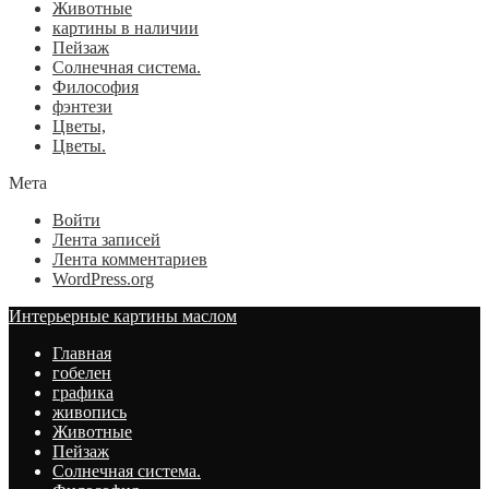
Животные
картины в наличии
Пейзаж
Солнечная система.
Философия
фэнтези
Цветы,
Цветы.
Мета
Войти
Лента записей
Лента комментариев
WordPress.org
Интерьерные картины маслом
Главная
гобелен
графика
живопись
Животные
Пейзаж
Солнечная система.