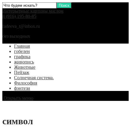
Интерьерные картины маслом
8 (916) 195-80-85
fadeeva_t@inbox.ru
без выходных
Главная
гобелен
графика
живопись
Животные
Пейзаж
Солнечная система.
Философия
фэнтези
Открыть меню
символ