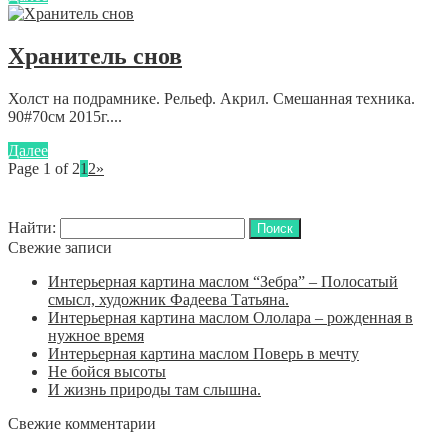
Хранитель снов
Холст на подрамнике. Рельеф. Акрил. Смешанная техника.
90#70см 2015г....
Далее
Page 1 of 2
1
2
»
Найти:
Свежие записи
Интерьерная картина маслом “Зебра” – Полосатый
смысл, художник Фадеева Татьяна.
Интерьерная картина маслом Ололара – рожденная в
нужное время
Интерьерная картина маслом Поверь в мечту
Не бойся высоты
И жизнь природы там слышна.
Свежие комментарии