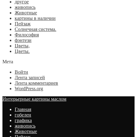
другое
живопись
Животные
картины в наличии
Пейзаж
Солнечная система.
Философия
фэнтези
Цветы,
Цветы.
Мета
Войти
Лента записей
Лента комментариев
WordPress.org
Интерьерные картины маслом
Главная
гобелен
графика
живопись
Животные
Пейзаж