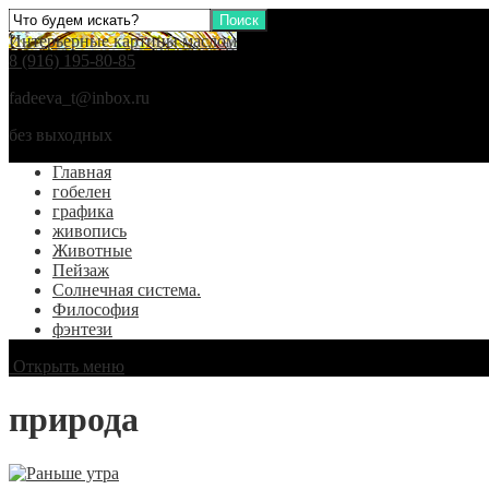
Интерьерные картины маслом
8 (916) 195-80-85
fadeeva_t@inbox.ru
без выходных
Главная
гобелен
графика
живопись
Животные
Пейзаж
Солнечная система.
Философия
фэнтези
Открыть меню
природа