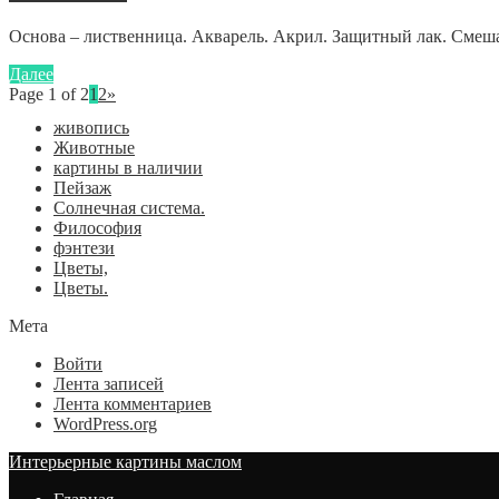
Основа – лиственница. Акварель. Акрил. Защитный лак. Смешан
Далее
Page 1 of 2
1
2
»
живопись
Животные
картины в наличии
Пейзаж
Солнечная система.
Философия
фэнтези
Цветы,
Цветы.
Мета
Войти
Лента записей
Лента комментариев
WordPress.org
Интерьерные картины маслом