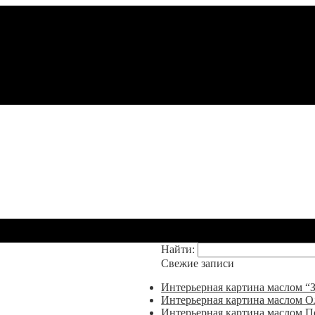
Найти:
Свежие записи
Интерьерная картина маслом “З
Интерьерная картина маслом О
Интерьерная картина маслом П