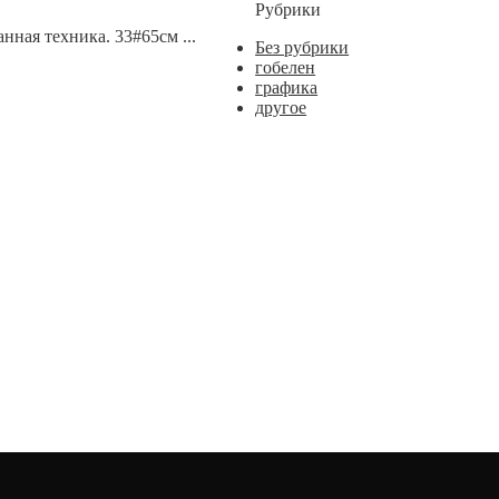
Рубрики
ная техника. 33#65см ...
Без рубрики
гобелен
графика
другое