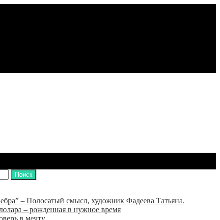
ебра” – Полосатый смысл, художник Фадеева Татьяна.
лолара – рожденная в нужное время
оверь в мечту