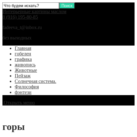
Интерьерные картины маслом
8 (916) 195-80-85
fadeeva_t@inbox.ru
без выходных
Главная
гобелен
графика
живопись
Животные
Пейзаж
Солнечная система.
Философия
фэнтези
Открыть меню
горы