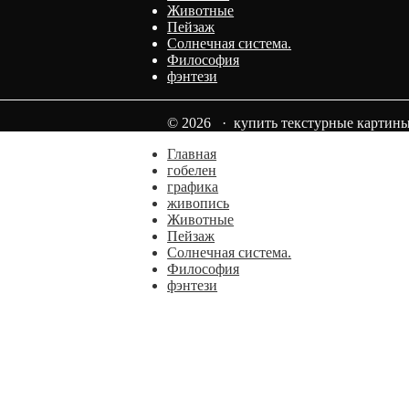
Животные
Пейзаж
Солнечная система.
Философия
фэнтези
© 2026 · купить текстурные картины
Главная
гобелен
графика
живопись
Животные
Пейзаж
Солнечная система.
Философия
фэнтези