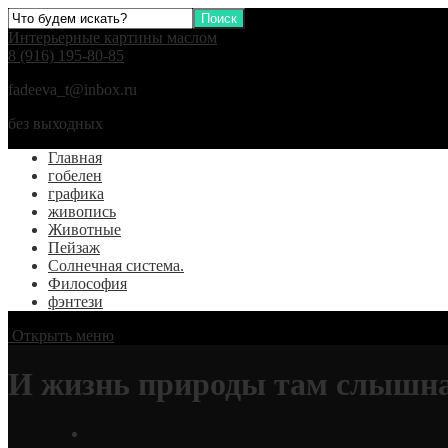
Интерьерные картины маслом
8 (916) 195-80-85
fadeeva_t@inbox.ru
без выходных
Главная
гобелен
графика
живопись
Животные
Пейзаж
Солнечная система.
Философия
фэнтези
Открыть меню
И жизнь природы там слышна