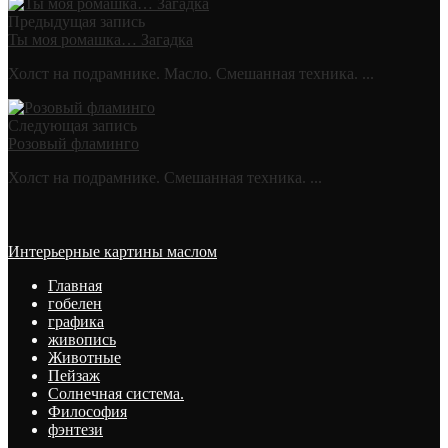
Предыдущая запись
Ты моя ромашка… Загадка
Холст на подрамнике. Масло. Смешанная техника. ...
Следующая запись
Розовый фламинго
Холст на подрамнике. Смешанная техника. ...
Интерьерные картины маслом
Главная
гобелен
графика
живопись
Животные
Пейзаж
Солнечная система.
Философия
фэнтези