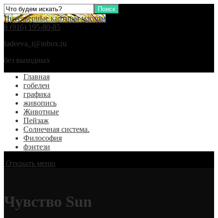
Интерьерные картины маслом
8 (916) 195-80-85
fadeeva_t@inbox.ru
без выходных
Главная
гобелен
графика
живопись
Животные
Пейзаж
Солнечная система.
Философия
фэнтези
Открыть меню
Чувство Sun